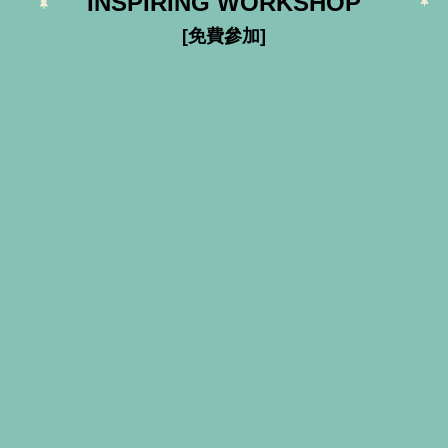
INSPIRING WORKSHOP
[免費參加]
WEEK 41
15 OCT (SAT)
16 OCT (SUN)
木製杯墊工作坊
木製萬用盒工作坊
每節人數上限20人
11am-12:15pm
2pm-3:15pm
3:30pm-5pm
WEEK 42