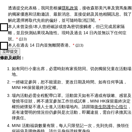
透過提交此表格，我同意根據
隱私政策
，接收森那美汽車及寶馬集團
的獨家優惠和活動邀請、最新消息、直接促銷及其他相關訊息。我了
解此選擇將取代先前的偏好，並可隨時取消訂閱。
*
本人未曾染疫/本人曾經確診或曾為密切接觸者，但已完成居家隔
離，並且快測結果現為陰性。現時及過去 14 日內並無以下任何症
狀。
*
(註3)
本人在過去 14 日內並無離開香港。
*
(註3)
立即提交
條款及細則：
如有同行小童出席，必需時刻有家長陪同。切勿獨留兒童在活動場
地。
一經確定參與，恕不能退款、更改日期及時間。如有任何爭議，
MINI HK保留最終決定權。
場內活動必需全程配帶口罩。活動當天如有不適或有咳嗽、感冒及
發燒等症狀，將不適宜參加工作坊或試車，MINI HK保留最終決定
權拒絕懷疑不適人士進入活動場地內。請跟隨
衛生防護中心指引
，
若有違聲明的情況但仍參與是次活動，即屬違規，需自行承擔其法
律責任。
MINI 活動福袋數量有限，每人只限登記一次，先到先得。換領任
何福袋及購物券時，請出示身份證核實身份。