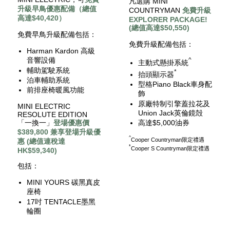
凡選購 MINI
升級早鳥優惠配備（總值
COUNTRYMAN
免費升級
高達$40,420）
EXPLORER PACKAGE!
(總值高達$50,550)
免費早鳥升級配備包括：
免費升級配備包括：
Harman Kardon 高級
音響設備
^
主動式懸掛系統
輔助駕駛系統
*
抬頭顯示器
泊車輔助系統
型格Piano Black車身配
前排座椅暖風功能
飾
原廠特制引擎蓋拉花及
MINI ELECTRIC
Union Jack英倫鏡殻
RESOLUTE EDITION
高達$5,000油券
「一換一」
登場優惠價
$389,800 兼享登場升級優
^
Cooper Countryman限定禮遇
惠 (總值連稅達
*
Cooper S Countryman限定禮遇
HK$59,340)
包括：
MINI YOURS 碳黑真皮
座椅
17吋 TENTACLE墨黑
輪圈