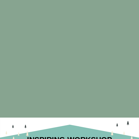
4.
Post General
[露營用品店]
5.
JK Production
[自訂LASER服務]
7.
MIJ 日本製雜貨店
[日本雜貨SELECT]
10.
Concretology
[水泥飾品店]
12.
Heavy Duty
[品味咖啡店]