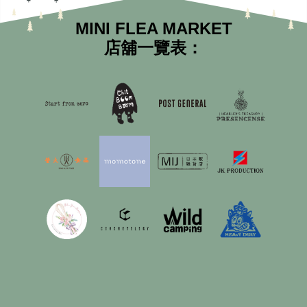
MINI FLEA MARKET
店舖一覽表：
WEEK 41
15 OCT (SAT)
16 OCT (SUN)