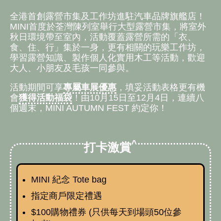
全港首創露營市集及工作坊進駐汽車品牌旗艦店！
MINI首度於荃灣陳列室舉行大型露營市集，將室外
秋日環境帶至室內，活動覆蓋露營所需的「衣、
食、住、行」集於一身，更有相關的玩樂工作坊，
學習露營知識、製作個人化實用木工等活動，歡迎
大人、小朋友及毛孩一同參與。
活動期間可享
專屬車展優惠
，填妥活動表格更有機
會
獲得活動福袋
！由10月15日至12月4日，連續八
個週末，MINI AUTUMN FEST 約定你！
^
打卡激賞
MINI 紀念 Tote bag
指定商戶限定禮遇
$100購物禮券 (只供每天到場頭50位參