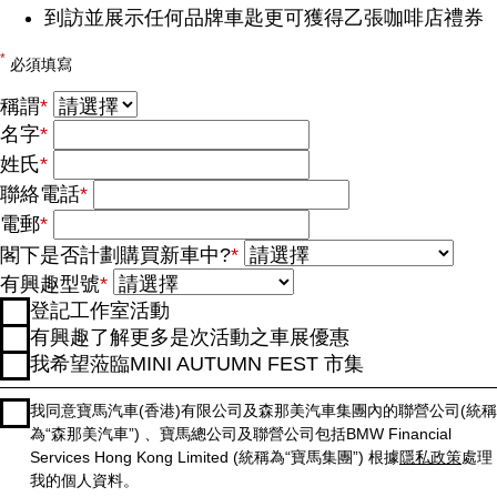
到訪並展示任何品牌車匙更可獲得乙張咖啡店禮券
*
必須填寫
稱謂
*
名字
*
姓氏
*
聯絡電話
*
電郵
*
閣下是否計劃購買新車中?
*
有興趣型號
*
登記工作室活動
有興趣了解更多是次活動之車展優惠
我希望蒞臨MINI AUTUMN FEST 市集
我同意寶馬汽車(香港)有限公司及森那美汽車集團內的聯營公司(統稱
為“森那美汽車”) 、寶馬總公司及聯營公司包括BMW Financial
Services Hong Kong Limited (統稱為“寶馬集團”) 根據
隱私政策
處理
我的個人資料。